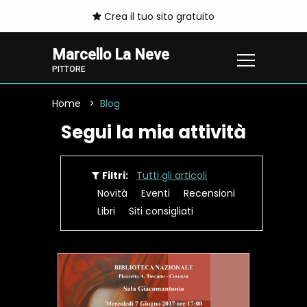
Crea il tuo sito gratuito
Marcello La Neve
PITTORE
Home
Blog
Segui la mia attività
Filtri:
Tutti gli articoli
Novità
Eventi
Recensioni
Libri
Siti consigliati