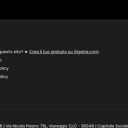
 questo sito? ★
Crea il tuo gratuito su Gigarte.com
o
olicy
licy
 | Via Nicola Pisano 76L, Viareggio (LU) - 55049 | Capitale Social