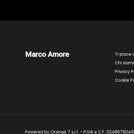
Marco Amore
Ti piace
Chi siam
Privacy P
Cookie Po
Powered by Orange 7 s.r.l. - P.IVA e C.F. 02486790468