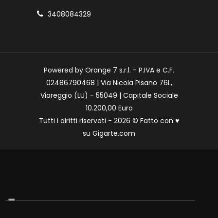
3408084329
Powered by Orange 7 s.r.l. - P.IVA e C.F.
02486790468 | Via Nicola Pisano 76L,
Viareggio (LU) - 55049 | Capitale Sociale
10.200,00 Euro
Tutti i diritti riservati - 2026 © Fatto con
♥
su
Gigarte.com
Le tue preferenze relative alla privacy