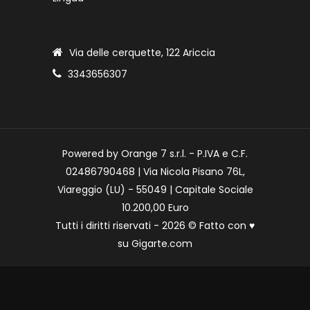
Via delle cerquette, 122 Ariccia
3343656307
Powered by Orange 7 s.r.l. - P.IVA e C.F.
02486790468 | Via Nicola Pisano 76L,
Viareggio (LU) - 55049 | Capitale Sociale
10.200,00 Euro
Tutti i diritti riservati - 2026 © Fatto con
♥
su
Gigarte.com