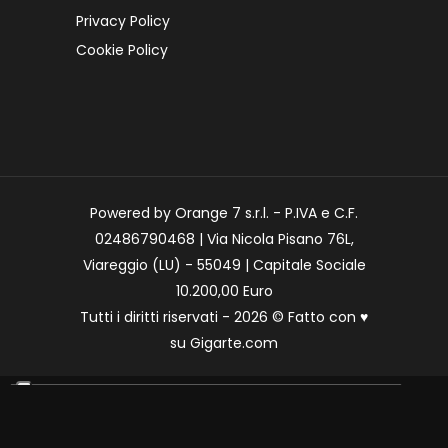
Privacy Policy
Cookie Policy
Powered by Orange 7 s.r.l. - P.IVA e C.F.
02486790468 | Via Nicola Pisano 76L,
Viareggio (LU) - 55049 | Capitale Sociale
10.200,00 Euro
Tutti i diritti riservati - 2026 © Fatto con
♥
su
Gigarte.com
Le tue preferenze relative alla privacy
Informativa sulla raccolta