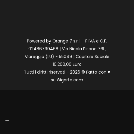
Powered by Orange 7 s.r.l. - P.IVA e C.F.
02486790468 | Via Nicola Pisano 76L,
Viareggio (LU) - 55049 | Capitale Sociale
10.200,00 Euro
Tutti i diritti riservati - 2026 © Fatto con
♥
su
Gigarte.com
Le tue preferenze relative alla privacy