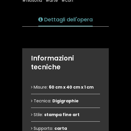
#filosofia
#arte
#con
Dettagli dell'opera
Informazioni
tecniche
Misure:
60 cm x 40 cm x 1 cm
Tecnica:
Digigraphie
Stile:
stampa fine art
Supporto:
carta