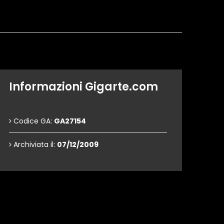
Informazioni Gigarte.com
Codice GA:
GA27154
Archiviata il:
07/12/2009