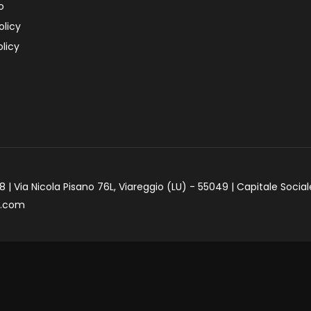
o
olicy
licy
 | Via Nicola Pisano 76L, Viareggio (LU) - 55049 | Capitale Social
e.com