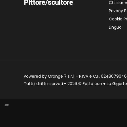
Pittore/scultore
Chi siam
Privacy P
Cookie Po
Lingua
Powered by Orange 7 s.r.l. - P.IVA e C.F. 02486790468
Tutti i diritti riservati - 2026 © Fatto con
♥
su
Gigart