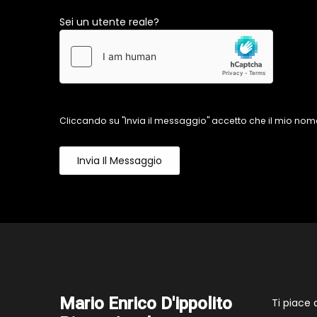
Sei un utente reale?
Cliccando su "Invia il messaggio" accetto che il mio nome
Invia Il Messaggio
Mario Enrico D'ippolito
Ti piace