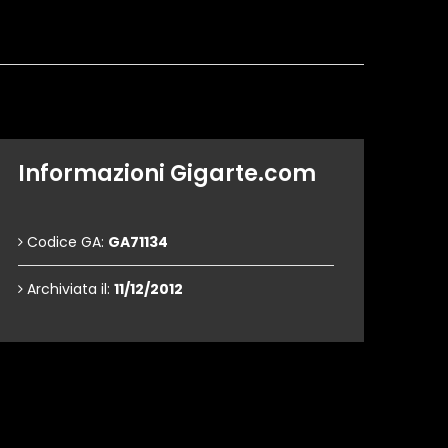
Informazioni Gigarte.com
Codice GA:
GA71134
Archiviata il:
11/12/2012