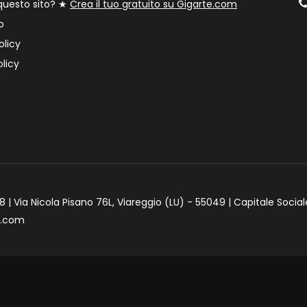
 questo sito? ★
Crea il tuo gratuito su Gigarte.com
o
olicy
licy
 | Via Nicola Pisano 76L, Viareggio (LU) - 55049 | Capitale Social
e.com