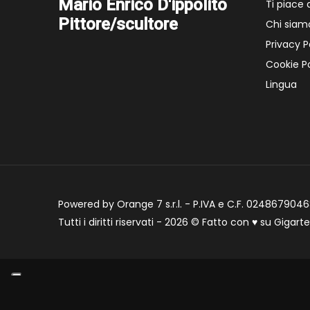
Mario Enrico D'ippolito
Ti piace
Pittore/scultore
Chi siam
Privacy P
Cookie Po
Lingua
Powered by Orange 7 s.r.l. - P.IVA e C.F. 02486790468
Tutti i diritti riservati - 2026 © Fatto con
♥
su
Gigart