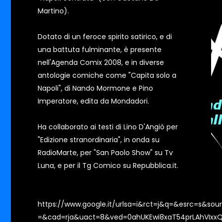
Martino).
Dotato di un feroce spirito satirico, e di
una battuta fulminante, è presente
nell'Agenda Comix 2008, e in diverse
antologie comiche come "Capita solo a
Napoli", di Nando Mormone e Pino
Imperatore, edita da Mondadori.
Ha collaborato ai testi di Lino D'Angiò per
"Edizione stranordinaria", in onda su
RadioMarte, per "San Paolo Show" su Tv
Luna, e per il Tg Comico su Repubblica.it.
https://www.google.it/urlsa=i&rct=j&q=&esrc=s&so
=&cad=rja&uact=8&ved=0ahUKEwi8xaT54prLAhVIxx