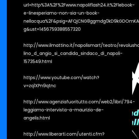
url=http%3A%2F%2Fwww.napoliflash24.it%2Flebook-
e-linesperiamo-non-sia-un-book-
nellacqua%2F&psig=AFQjCNG8ggmdg0kD9kGDOmKA
g&ust=1456759388557320
http://www.ilmattino.it/napolismart/teatro/revolus
lino_d_angio_si_candida_sindaco_di_napoli-
1573549.html
https://www.youtube.com/watch?
v=zq1XPn9qtnc
http://www.agenziafuoritutto.com/web2/libri/794-
leggiamo-intervista-a-maurizio-de-
angelis.html
http://www.liberarti.com/utenti.cfm?