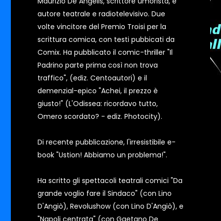
Maurizio De Angelis, scrittore umorista, è
autore teatrale e radiotelevisivo. Due
volte vincitore del Premio Troisi per la
scrittura comica, con testi pubbicati da
Comix. Ha pubblicato il comic-thriller "Il
Padrino parte prima così non trova
traffico", (ediz. Centoautori) e il
demenzial-epico "Achei, il prezzo è
giusto!" (L'Odissea: ricordavo tutto,
Omero scordato? - ediz. Photocity).
Di recente pubblicazione, l'irresistibile e-
book "Ustion! Abbiamo un problema!".
Ha scritto gli spettacoli teatrali comici "Da
grande voglio fare il Sindaco" (con Lino
D'Angiò), Revolushow (con Lino D'Angiò), e
"Napoli centrata" (con Gaetano De