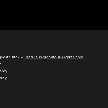
 questo sito? ★
Crea il tuo gratuito su Gigarte.com
o
olicy
licy