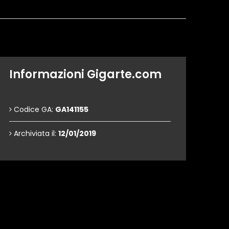
Informazioni Gigarte.com
Codice GA:
GA141155
Archiviata il:
12/01/2019