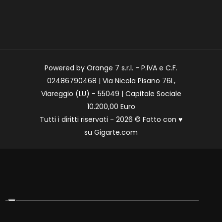
Powered by Orange 7 s.r.l. - P.IVA e C.F.
02486790468 | Via Nicola Pisano 76L,
Viareggio (LU) - 55049 | Capitale Sociale
10.200,00 Euro
Tutti i diritti riservati - 2026 © Fatto con
♥
su
Gigarte.com
Le tue preferenze relative alla privacy