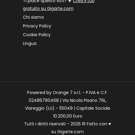
Ti piace questo sito? ★
Crea il tuo
gratuito su Gigarte.com
Chi siamo
Privacy Policy
Cookie Policy
Lingua
Powered by Orange 7 s.r.l. - P.IVA e C.F.
02486790468 | Via Nicola Pisano 76L,
Viareggio (LU) - 55049 | Capitale Sociale
10.200,00 Euro
Tutti i diritti riservati - 2026 © Fatto con
♥
su
Gigarte.com