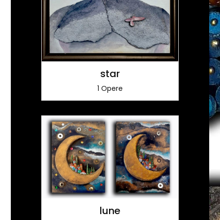
star
1 Opere
lune