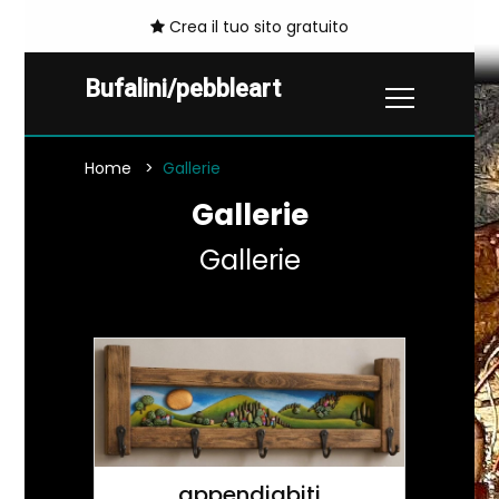
Crea il tuo sito gratuito
Bufalini/pebbleart
Home
Gallerie
Gallerie
Gallerie
appendiabiti