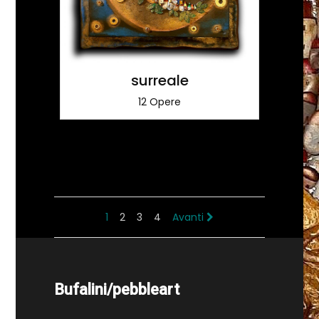
surreale
12 Opere
1
2
3
4
Avanti
Bufalini/pebbleart