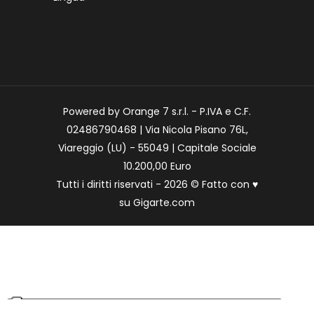
Powered by Orange 7 s.r.l. - P.IVA e C.F.
02486790468 | Via Nicola Pisano 76L,
Viareggio (LU) - 55049 | Capitale Sociale
10.200,00 Euro
Tutti i diritti riservati - 2026 © Fatto con
♥
su
Gigarte.com
Le tue preferenze relative alla privacy