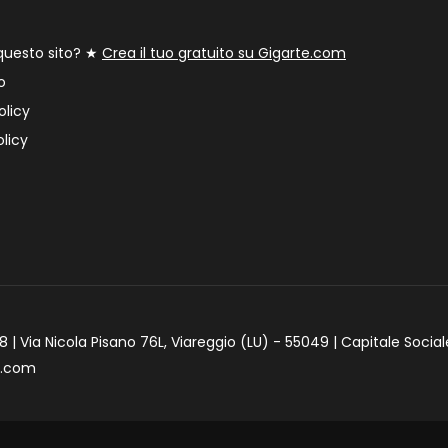
 questo sito? ★
Crea il tuo gratuito su Gigarte.com
o
olicy
licy
 | Via Nicola Pisano 76L, Viareggio (LU) - 55049 | Capitale Social
e.com