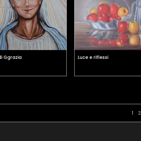
di Ggrazia
Luce e riflessi
1
2