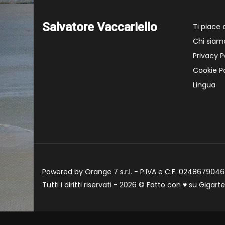
Salvatore Vaccariello
Ti piace
Chi siam
Privacy P
Cookie Po
Lingua
Powered by Orange 7 s.r.l. - P.IVA e C.F. 02486790468
Tutti i diritti riservati - 2026 © Fatto con
♥
su
Gigart