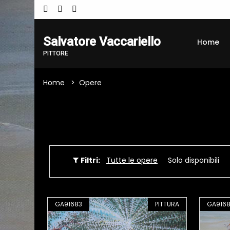
Salvatore Vaccariello
Home
PITTORE
Home
Opere
Filtri:
Tutte le opere
Solo disponibili
GA91683
PITTURA
GA916