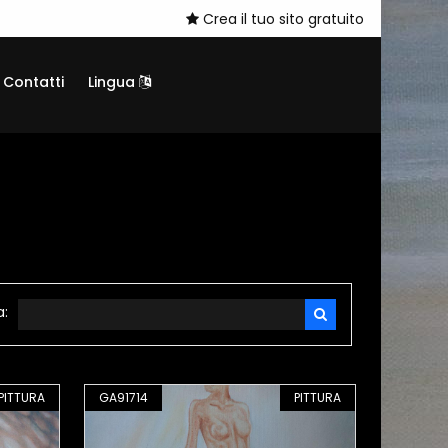
Crea il tuo sito gratuito
Contatti
Lingua
a:
PITTURA
GA91714
PITTURA