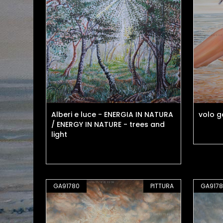
Alberi e luce - ENERGIA IN NATURA
volo g
/ ENERGY IN NATURE - trees and
light
GA91780
PITTURA
GA9178