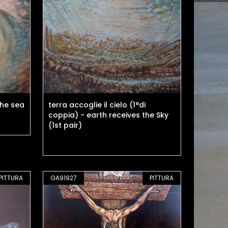
the sea
terra accoglie il cielo (1°di
coppia) - earth receives the Sky
(1st pair)
PITTURA
GA91927
PITTURA