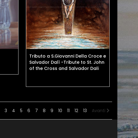
Tributo a S.Giovanni Della Croce e
Salvador Dalì -Tribute to St. John
of the Cross and Salvador Dali
3
4
5
6
7
8
9
10
11
12
13
Avanti