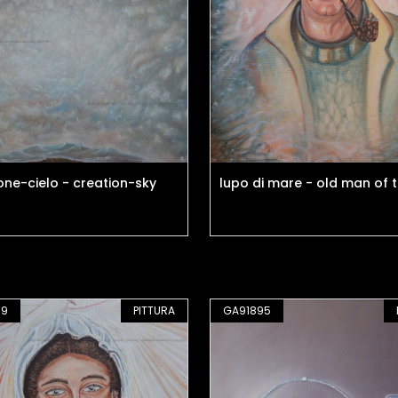
one-cielo - creation-sky
lupo di mare - old man of 
59
PITTURA
GA91895