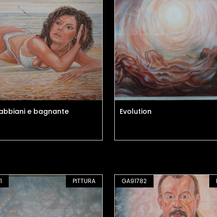
abbiani e bagnante
Evolution
1
PITTURA
GA91782