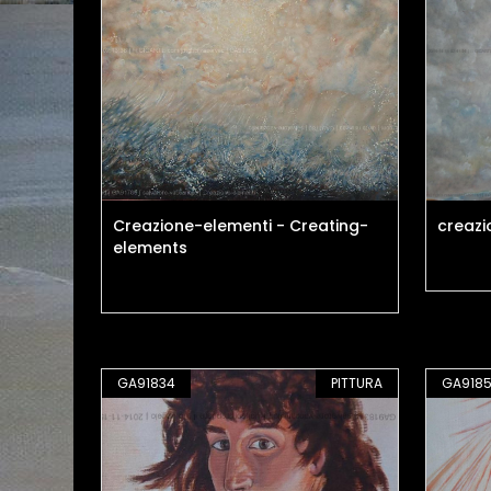
Creazione-elementi - Creating-
creazi
elements
GA91834
PITTURA
GA918