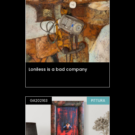
Loniless is a bad company
GA202163
PITTURA