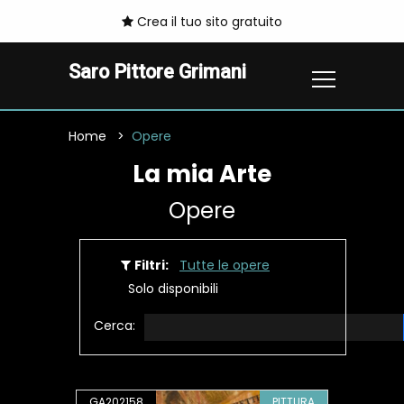
Crea il tuo sito gratuito
Saro Pittore Grimani
Home
Opere
La mia Arte
Opere
Filtri:
Tutte le opere
Solo disponibili
Cerca:
GA202158
PITTURA