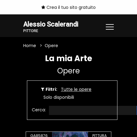
Crea il tuo sito gratuito
Alessio Scalerandi
PITTORE
Home
Opere
La mia Arte
Opere
Filtri:
Tutte le opere
Solo disponibili
Cerca:
GA85876
PITTURA