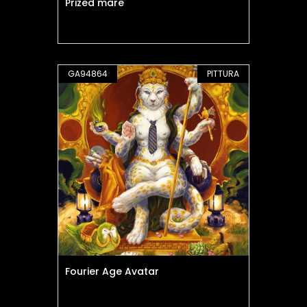
Prized mare
GA94864
PITTURA
Fourier Age Avatar