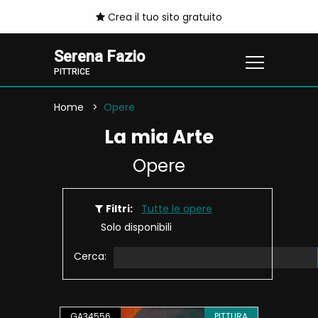
Crea il tuo sito gratuito
Serena Fazio
PITTRICE
Home
Opere
La mia Arte
Opere
Filtri:
Tutte le opere
Solo disponibili
Cerca:
GA34556
PITTURA