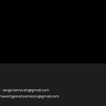
sergio.lanna.art@gmail.com
rteeartigianatoamazon@gmail.com