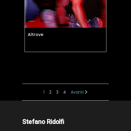
Altrove
1
2
3
4
Avanti
Stefano Ridolfi