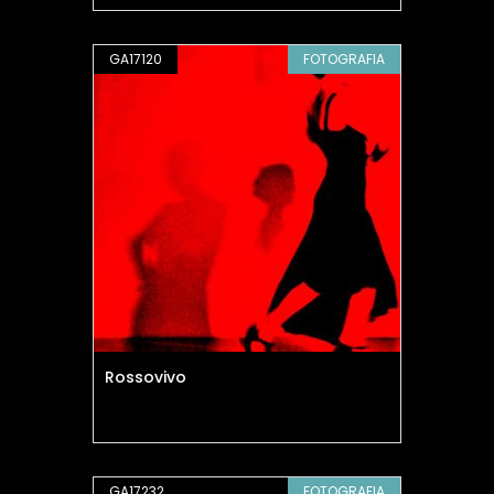
GA17120
FOTOGRAFIA
Rossovivo
GA17232
FOTOGRAFIA