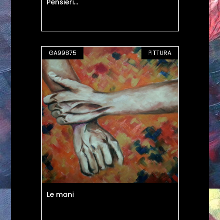
Pensieri...
GA99875
PITTURA
Le mani