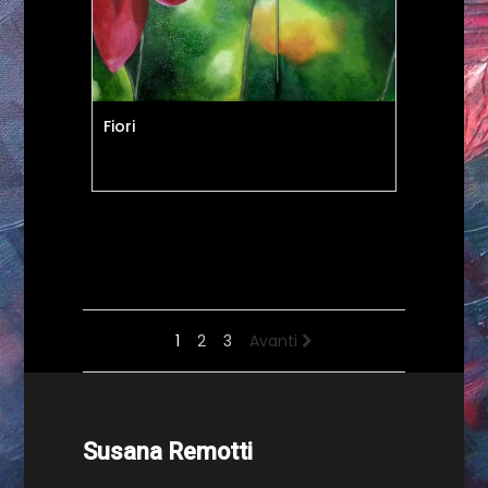
Fiori
1
2
3
Avanti
Susana Remotti