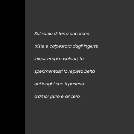
Sul suolo di terra ancorché
triste e calpestata dagli ingiusti
iniqui, empi e violenti, tu
sperimentasti la repleta beltà
dei luoghi che ti parlano
d’amor puro e sincero.