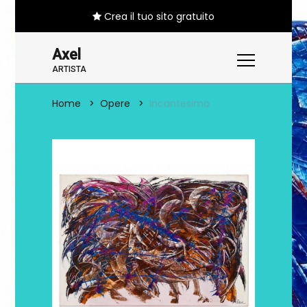
Crea il tuo sito gratuito
Axel
ARTISTA
Home
Opere
Incantesimo