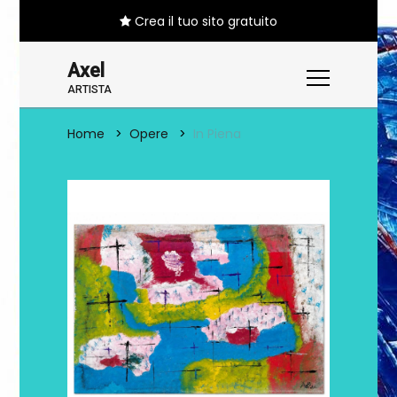
Crea il tuo sito gratuito
Axel
ARTISTA
Home
Opere
In Piena