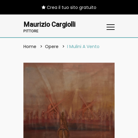
Crea il tuo sito gratuito
Maurizio Cargiolli
PITTORE
Home
Opere
I Mulini A Vento