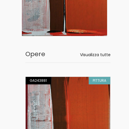
Opere
Visualizza tutte
PITTURA
GA243881
PITTURA
GA