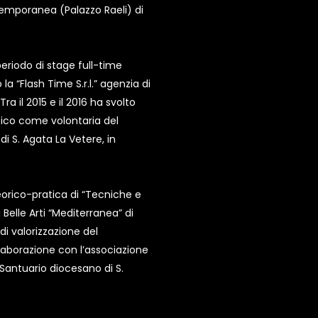
temporanea (Palazzo Raeli) di
riodo di stage full-time
a “Flash Time S.r.l.” agenzia di
ra il 2015 e il 2016 ha svolto
stico come volontaria del
di S. Agata La Vetere, in
eorico-pratica di “Tecniche e
Belle Arti “Mediterranea” di
i valorizzazione del
llaborazione con l’associazione
 “Santuario diocesano di S.