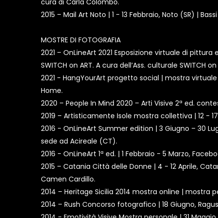
cura di Carla Colombo.
2015 – Mail Art Noto | 1 - 13 Febbraio, Noto (SR) | Bas
MOSTRE DI FOTOGRAFIA
2021 – OnLineArt 2021 Esposizione virtuale di pittur
SWITCH on ART. A cura dell’Ass. culturale SWITCH on
2021 - HangYourArt progetto social | mostra virtua
Home.
2020 – People In Mind 2020 – Arti Visive 2ª ed. contes
2019 – Artisticamente Isole mostra collettiva | 12 - 
2016 - OnLineArt Summer edition | 3 Giugno – 30 Lugl
sede ad Acireale (CT).
2016 - OnLineArt 1ª ed. | 1 Febbraio - 5 Marzo, Faceb
2015 – Catania Città delle Donne | 4 - 12 Aprile, Catan
Camen Cardillo.
2014 – Heritage Sicilia 2014 mostra online | mostra per
2014 – Rush Concorso fotografico | 18 Giugno, Ragus
2014 - Emotività Visive Mostra personale | 31 Maggi