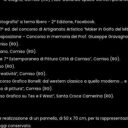
fotografia” a tema libero - 2ª Edizione, Facebook.
ª ed. del concorso di Artigianato Artistico “Maker in Golfo del Mit
'esposizione – Concorso in memoria del Prof. Giuseppe Gravagno”
miso (RG).
mano, Comiso (RG).
e 7ª Estemporanea di Pittura Città di Comiso”, Comiso (RG).
so (RG).
creatività”, Comiso (RG).
so Grafico Bonelli: dal western classico a quello moderno … e a
 di pittura”, Comiso (RG).
o Grafico su Tex e il West”, Santa Croce Camerina (RG).
 e realizzazione di un pannello, di 50 x 70 cm, per la rappresentazi
oggi conservato.