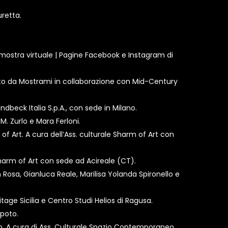
uretta.
, mostra virtuale | Pagine Facebook e Instagram di
ato da Mostrami in collaborazione con Mid-Century
ndbeck Italia S.p.A., con sede in Milano.
M. Zurlo e Mara Ferloni.
f Art. A cura dell’Ass. culturale Sharm of Art con
 Sharm of Art con sede ad Acireale (CT).
in Rosa, Gianluca Reale, Marilisa Yolanda Spironello e
itage Sicilia e Centro Studi Helios di Ragusa.
Spoto.
o. A cura di Ass. Culturale Spazio Contemporaneo.