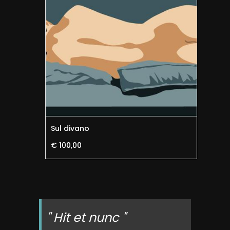
Sul divano
gio
€ 100,00
€ 
" Hit et nunc "