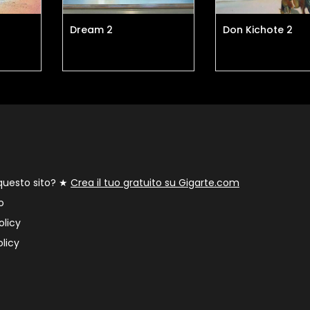
Dream 2
Don Kichote 2
 questo sito? ★
Crea il tuo gratuito su Gigarte.com
o
olicy
licy