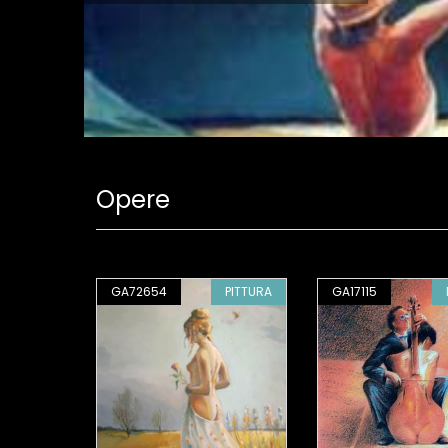
Opere
PITTURA
GA72654
PITTURA
GA17115