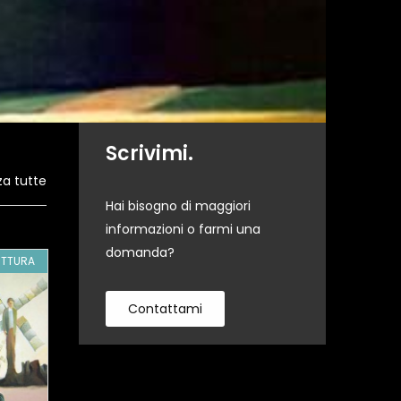
Scrivimi.
za tutte
Hai bisogno di maggiori
informazioni o farmi una
domanda?
ITTURA
GA8667
PITTURA
GA17117
PI
Contattami