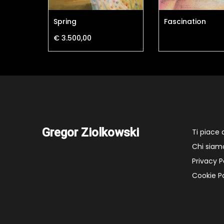
aradise
Spring
Fascination
€ 3.500,00
Gregor Ziolkowski
Ti piace
Chi siam
Privacy P
Cookie Po