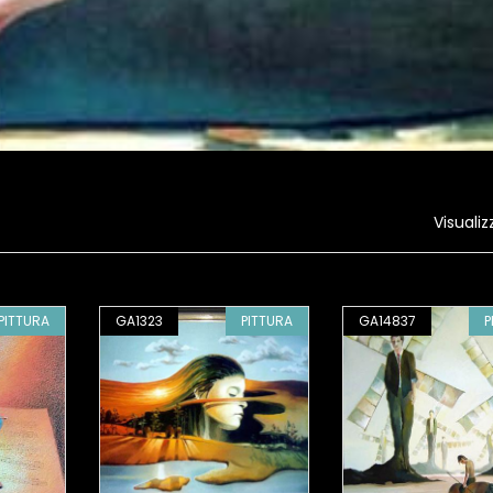
Visualiz
PITTURA
GA1323
PITTURA
GA14837
P