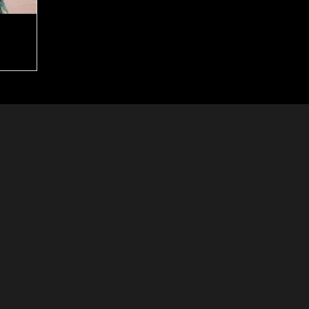
On the ladder
The Juggler