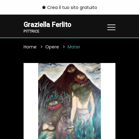
Crea il tuo sito gratuito
Graziella Ferlito
PITTRICE
Home
Opere
Mater