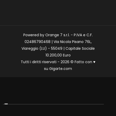
Powered by Orange 7 s.r.l. - P.IVA e C.F.
02486790468 | Via Nicola Pisano 76L,
Viareggio (LU) - 55049 | Capitale Sociale
10.200,00 Euro
Tutti i diritti riservati - 2026 © Fatto con
♥
su
Gigarte.com
Le tue preferenze relative alla privacy