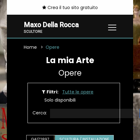
Crea il tuo sito gratuito
Maxo Della Rocca
SCULTORE
Home
Opere
La mia Arte
Opere
Filtri:
Tutte le opere
Solo disponibili
Cerca:
GA172897
SCULTURA / INSTALLAZIONE