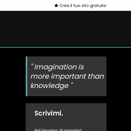
Crea il tuo sito gratuito
" Imagination is
more important than
knowledge "
Scrivimi.
Hai bisogno di maggiori