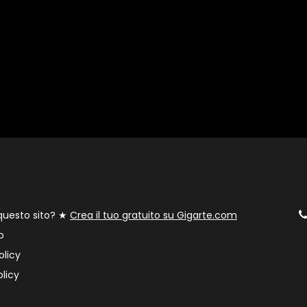
 questo sito? ★
Crea il tuo gratuito su Gigarte.com
o
olicy
licy