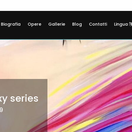
Biografia
Opere
Gallerie
Blog
Contatti
Lingua
xy series
2
 Galaxy series
19
19
19
19