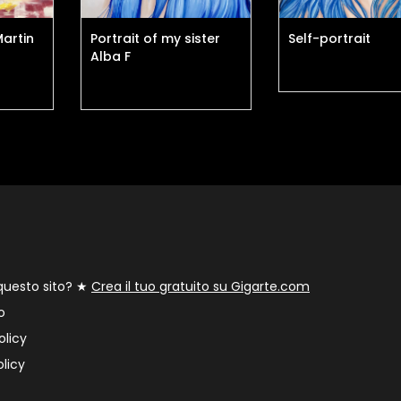
Martin
Portrait of my sister
Self-portrait
Alba F
 questo sito? ★
Crea il tuo gratuito su Gigarte.com
o
olicy
licy