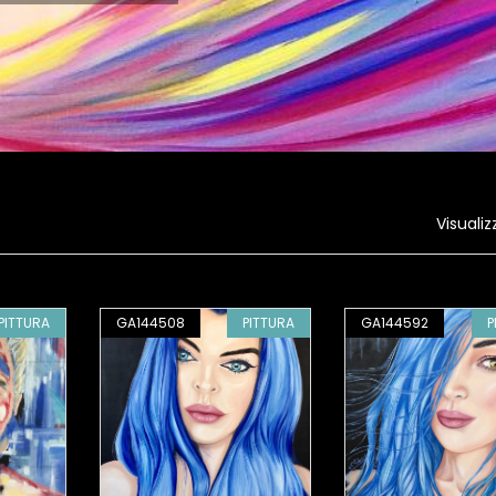
Visualiz
PITTURA
GA144508
PITTURA
GA144592
P