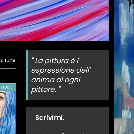
" La pittura è l'
za tutte
espressione dell'
anima di ogni
pittore. "
ITTURA
GA146635
PITTURA
GA147359
PI
Scrivimi.