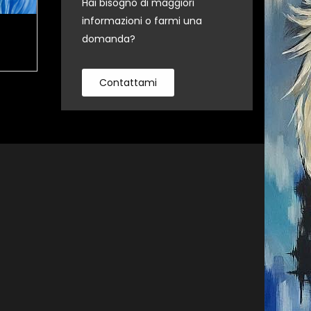
Hai bisogno di maggiori
informazioni o farmi una
April
Julia
domanda?
Contattami