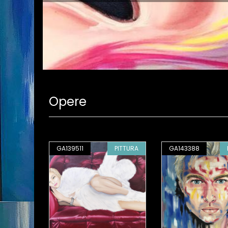
Opere
PITTURA
GA139511
PITTURA
GA143388