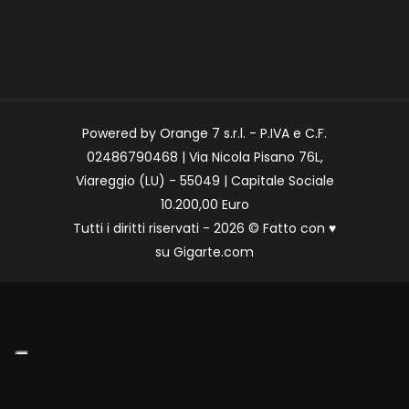
Powered by Orange 7 s.r.l. - P.IVA e C.F.
02486790468 | Via Nicola Pisano 76L,
Viareggio (LU) - 55049 | Capitale Sociale
10.200,00 Euro
Tutti i diritti riservati - 2026 © Fatto con
♥
su
Gigarte.com
Le tue preferenze relative alla privacy