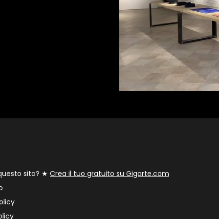
 questo sito? ★
Crea il tuo gratuito su Gigarte.com
o
olicy
licy