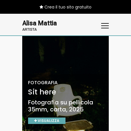
Crea il tuo sito gratuito
Alisa Mattia
ARTISTA
FOTOGRAFIA
The grey childhood
FOTOGRAFIA
FOTOGRAFIA
Sit here
of a southern
(life)boat
country
Fotografia su pellicola
Fotografia su pellicola
35mm, carta, 2025
35mm, carta, 2025
Fotografia su pellicola
35mm, carta, 2025
VISUALIZZA
VISUALIZZA
VISUALIZZA