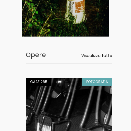
Opere
Visualizza tutte
GRAFIA
GA231285
FOTOGRAFIA
GA