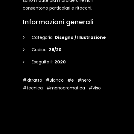
sono matite più morbide che non
consentono particolari e ritocchi.
Informazioni generali
Categoria:
Disegno / Illustrazione
Codice:
29/20
Eseguita il:
2020
#Ritratto
#Bianco
#e
#nero
#tecnica
#monocromatica
#Viso