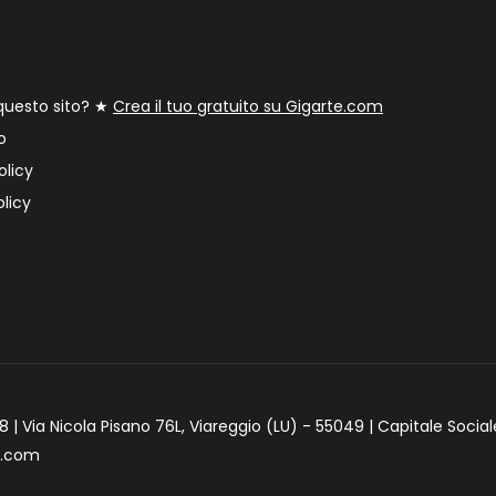
 questo sito? ★
Crea il tuo gratuito su Gigarte.com
o
olicy
licy
 | Via Nicola Pisano 76L, Viareggio (LU) - 55049 | Capitale Social
e.com