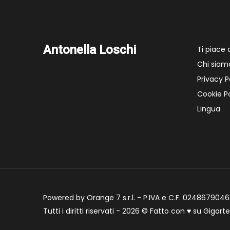
Antonella Loschi
Ti piace
Chi siam
Privacy P
Cookie Po
Lingua
Powered by Orange 7 s.r.l. - P.IVA e C.F. 02486790468
Tutti i diritti riservati - 2026 © Fatto con
♥
su
Gigart