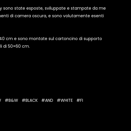
ery sono state esposte, sviluppate e stampate da me
imenti di camera oscura, e sono volutamente esenti
40 cm e sono montate sul cartoncino di supporto
li di 50×60 cm.
W
#B&W
#BLACK
#AND
#WHITE
#FI