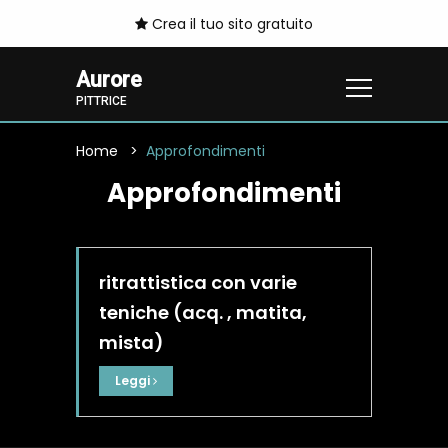
Crea il tuo sito gratuito
Aurore
PITTRICE
Home
Approfondimenti
Approfondimenti
ritrattistica con varie
teniche (acq. , matita,
mista)
Leggi