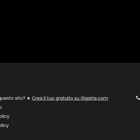
 questo sito? ★
Crea il tuo gratuito su Gigarte.com
o
olicy
licy