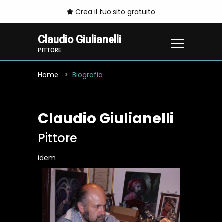
Crea il tuo sito gratuito
Claudio Giulianelli
PITTORE
Home
Biografia
Claudio Giulianelli
Pittore
idem