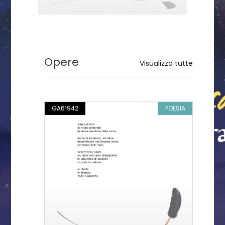
Opere
Visualizza tutte
GA61942
POESIA
GA