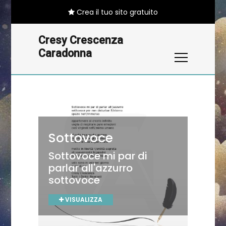
Crea il tuo sito gratuito
Cresy Crescenza
Caradonna
Sottovoce
Sottovoce
FOTOGRAFIA
Sottovoce mi par di
Sottovoce mi par di
Terra mia
parlar all'azzurro
parlar all'azzurro
sottovoce
sottovoce
VISUALIZZA
VISUALIZZA
VISUALIZZA