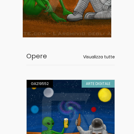
Opere
Visualizza tutte
RAZIONE
GA219552
ARTE DIGITALE
GA