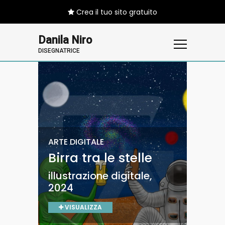
Crea il tuo sito gratuito
Danila Niro
DISEGNATRICE
ILLUSTRAZIONE
DISEGNO / ILLUSTRAZIONE
ARTE DIGITALE
ILLUSTRAZIONE
Sguardi nel
Silenziosa
Birra tra le stelle
Magia invernale
silenzio
malinconia
illustrazione digitale,
illustrazione digitale,
illustrazione digitale,
2024
2024
2024
2024
VISUALIZZA
VISUALIZZA
VISUALIZZA
VISUALIZZA