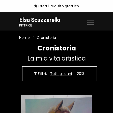
Crea il tuo sito gratuito
Elsa Scuzzarello
PITTRICE
Home
Cronistoria
Cronistoria
La mia vita artistica
Filtri:
Tutti gli anni
2013