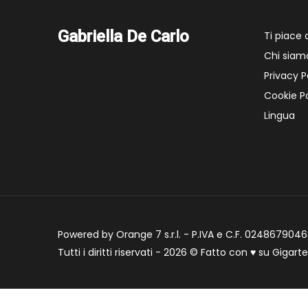
Gabriella De Carlo
Ti piace
Chi siam
Privacy P
Cookie Po
Lingua
Powered by Orange 7 s.r.l. - P.IVA e C.F. 02486790468
Tutti i diritti riservati - 2026 © Fatto con
♥
su
Gigart