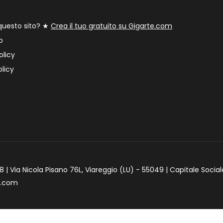
 questo sito? ★
Crea il tuo gratuito su Gigarte.com
o
olicy
licy
 | Via Nicola Pisano 76L, Viareggio (LU) - 55049 | Capitale Social
e.com