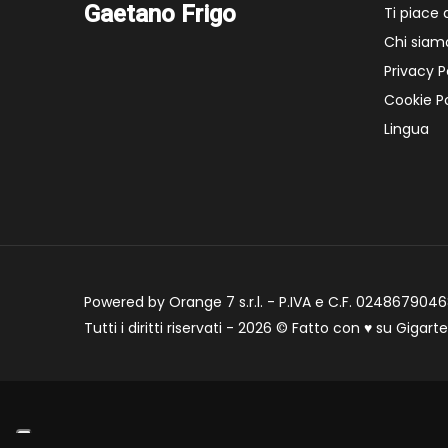
Gaetano Frigo
Ti piace
Chi siam
Privacy P
Cookie Po
Lingua
Powered by Orange 7 s.r.l. - P.IVA e C.F. 02486790468
Tutti i diritti riservati - 2026 © Fatto con
♥
su
Gigart