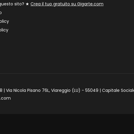
 questo sito? ★
Crea il tuo gratuito su Gigarte.com
o
olicy
licy
 | Via Nicola Pisano 76L, Viareggio (LU) - 55049 | Capitale Social
e.com