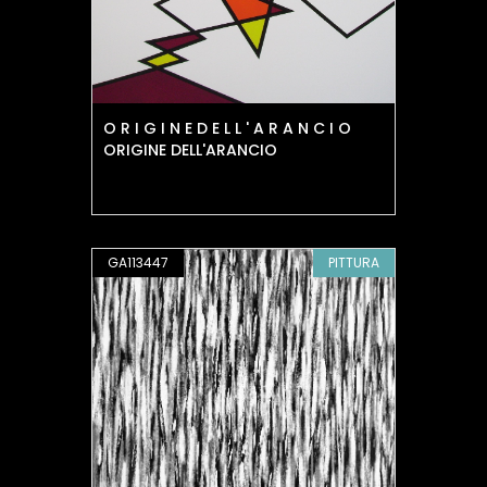
O R I G I N E D E L L ' A R A N C I O
ORIGINE DELL'ARANCIO
GA113447
PITTURA