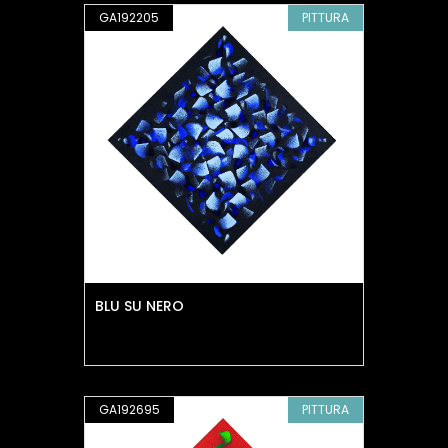
GA192205
PITTURA
BLU SU NERO
GA192695
PITTURA