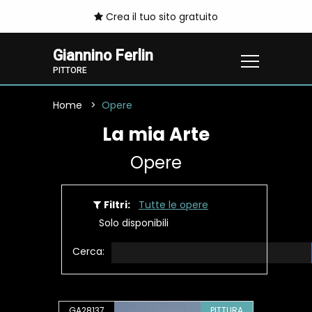
Crea il tuo sito gratuito
Giannino Ferlin
PITTORE
Home
Opere
La mia Arte
Opere
Filtri:
Tutte le opere
Solo disponibili
Cerca:
GA28137
PITTURA