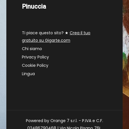
Pinuccia
Ti piace questo sito? ★
Crea il tuo
gratuito su Gigarte.com
Chi siamo
Privacy Policy
Cookie Policy
Lingua
Powered by Orange 7 s.r.l. - P.IVA e C.F.
02486790468 | Via Nicola Pisano 76L,